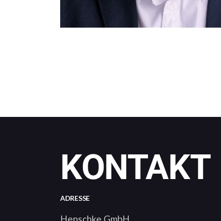
KONTAKT
ADRESSE
Henschke GmbH