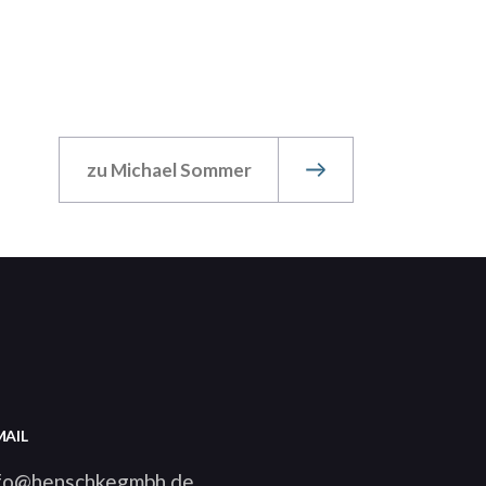
zu Michael Sommer
MAIL
fo@henschkegmbh.de