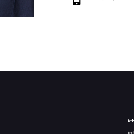
E-
in