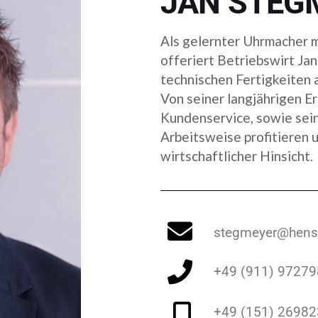
JAN STEG
Schmelzbetriebe
Graphit- & Kohlefilz
Analytik- &
CFC-Produkte
Als gelernter Uhrmacher m
Dentallabore
Graphitfolie
offeriert Betriebswirt Ja
Blöcke & Rundkörper
technischen Fertigkeiten 
Graphitpulver
Von seiner langjährigen E
Graphit- & Kohlefilz
Sonstige Produkte
Kundenservice, sowie sein
CFC-Produkte
Arbeitsweise profitieren 
Bornitrid
wirtschaftlicher Hinsicht.
Graphitfolie
Graphitelektroden
Graphitpulver
Sonstige Produkte
stegmeyer@hens
Bornitrid
Graphitelektroden
+49 (911) 97279
+49 (151) 2698