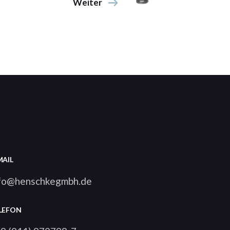
Weiter
MAIL
fo@henschkegmbh.de
LEFON