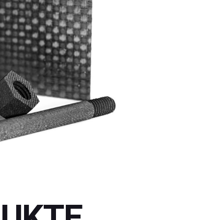
Schmelzbetriebe
Graphit- & Kohlefilz
Analytik- &
CFC-Produkte
Dentallabore
Graphitfolie
Blöcke & Rundkörper
Graphitpulver
Graphit- & Kohlefilz
Sonstige Produkte
CFC-Produkte
Bornitrid
Graphitfolie
Graphitelektroden
Graphitpulver
Sonstige Produkte
Bornitrid
Graphitelektroden
DUKTE